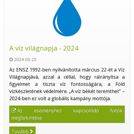
A víz világnapja - 2024
2024-03-25
Az ENSZ 1992-ben nyilvánította március 22-ét a Víz
Világnapjává, azzal a céllal, hogy ráirányítsa a
figyelmet a tiszta víz fontosságára, a Föld
vízkészletének védelmére. „A víz békét teremthet” –
2024-ben ez volt a globális kampány mottója.
Az eseményhez kapcsolódó fotók
megtekintése
Tovább