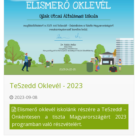
TeSzedd Oklevél - 2023
2023-09-08
Elismerő oklevél iskolánk részére a TeSzedd! –
Önkéntesen a tiszta Magyarországért 2023
programban való részvételért.