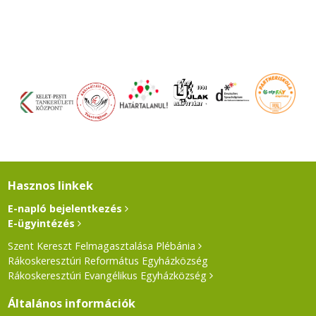
Hasznos linkek
E-napló bejelentkezés
E-ügyintézés
Szent Kereszt Felmagasztalása Plébánia
Rákoskeresztúri Református Egyházközség
Rákoskeresztúri Evangélikus Egyházközség
Általános információk