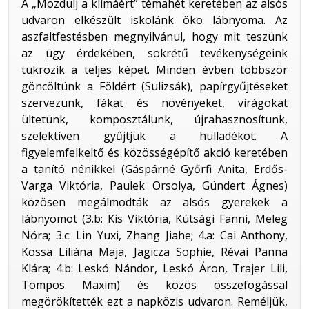
A „Mozdulj a klímáért” témahét keretében az alsós
udvaron elkészült iskolánk öko lábnyoma. Az
aszfaltfestésben megnyilvánul, hogy mit teszünk
az ügy érdekében, sokrétű tevékenységeink
tükrözik a teljes képet. Minden évben többször
göncöltünk a Földért (Sulizsák), papírgyűjtéseket
szervezünk, fákat és növényeket, virágokat
ültetünk, komposztálunk, újrahasznosítunk,
szelektíven gyűjtjük a hulladékot. A
figyelemfelkeltő és közösségépítő akció keretében
a tanító nénikkel (Gáspárné Győrfi Anita, Erdős-
Varga Viktória, Paulek Orsolya, Gündert Ágnes)
közösen megálmodták az alsós gyerekek a
lábnyomot (3.b: Kis Viktória, Kútsági Fanni, Meleg
Nóra; 3.c: Lin Yuxi, Zhang Jiahe; 4.a: Cai Anthony,
Kossa Liliána Maja, Jagicza Sophie, Révai Panna
Klára; 4.b: Leskó Nándor, Leskó Áron, Trajer Lili,
Tompos Maxim) és közös összefogással
megörökítették ezt a napközis udvaron. Reméljük,