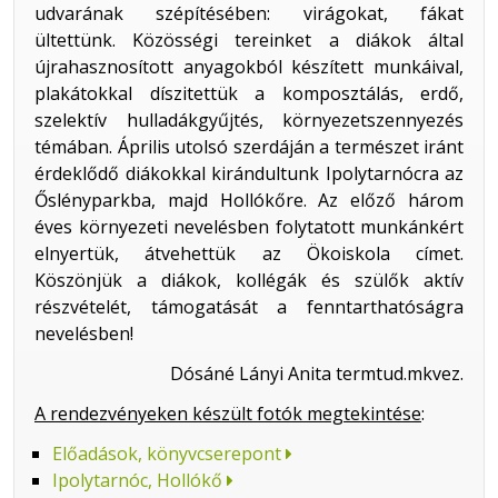
udvarának szépítésében: virágokat, fákat
ültettünk. Közösségi tereinket a diákok által
újrahasznosított anyagokból készített munkáival,
plakátokkal díszitettük a komposztálás, erdő,
szelektív hulladákgyűjtés, környezetszennyezés
témában. Április utolsó szerdáján a természet iránt
érdeklődő diákokkal kirándultunk Ipolytarnócra az
Őslényparkba, majd Hollókőre. Az előző három
éves környezeti nevelésben folytatott munkánkért
elnyertük, átvehettük az Ökoiskola címet.
Köszönjük a diákok, kollégák és szülők aktív
részvételét, támogatását a fenntarthatóságra
nevelésben!
Dósáné Lányi Anita termtud.mkvez.
A rendezvényeken készült fotók megtekintése
:
Előadások, könyvcserepont
Ipolytarnóc, Hollókő