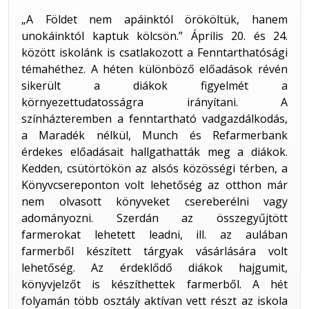
„A Földet nem apáinktól örököltük, hanem
unokáinktól kaptuk kölcsön.” Április 20. és 24.
között iskolánk is csatlakozott a Fenntarthatósági
témahéthez. A héten különböző előadások révén
sikerült a diákok figyelmét a
környezettudatosságra irányítani. A
színházteremben a fenntartható vadgazdálkodás,
a Maradék nélkül, Munch és Refarmerbank
érdekes előadásait hallgathatták meg a diákok.
Kedden, csütörtökön az alsós közösségi térben, a
Könyvcsereponton volt lehetőség az otthon már
nem olvasott könyveket csereberélni vagy
adományozni. Szerdán az összegyűjtött
farmerokat lehetett leadni, ill. az aulában
farmerből készített tárgyak vásárlására volt
lehetőség. Az érdeklődő diákok hajgumit,
könyvjelzőt is készíthettek farmerből. A hét
folyamán több osztály aktívan vett részt az iskola