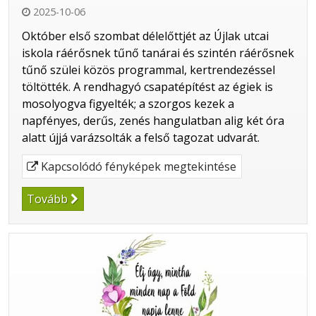
2025-10-06
Október első szombat délelőttjét az Újlak utcai
iskola ráérősnek tűnő tanárai és szintén ráérősnek
tűnő szülei közös programmal, kertrendezéssel
töltötték. A rendhagyó csapatépítést az égiek is
mosolyogva figyelték; a szorgos kezek a
napfényes, derűs, zenés hangulatban alig két óra
alatt újjá varázsolták a felső tagozat udvarát.
Kapcsolódó fényképek megtekintése
Tovább