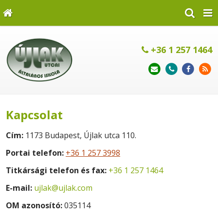
+36 1 257 1464
Kapcsolat
Cím:
1173 Budapest, Újlak utca 110.
Portai telefon:
+36 1 257 3998
Titkársági telefon és fax:
+36 1 257 1464
E-mail:
ujlak@ujlak.com
OM azonosító:
035114