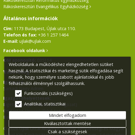
Rákoskeresztúri Református Egyházközség
Rákoskeresztúri Evangélikus Egyházközség
Általános információk
Cím:
1173 Budapest, Újlak utca 110.
Telefon és fax:
+36 1 257 1464
E-mail:
ujlak@ujlak.com
Facebook oldalunk
OM azonosító:
035114
Weboldalunk a működéshez elengedhetetlen sütiket
használ. A statisztikai és marketing sütik elfogadása segít
Vezetőség
nekünk, hogy személyre szabott ajánlatokkal és jobb
Igazgató:
felhasználói élménnyel szolgálhassunk.
Sarkadi Nagy Adrien
Funkcionális (szükséges)
Igazgatóhelyettesek:
Analitikai, statisztikai
Ligetiné Varga Andrea (alsó tagozat)
Osztertág Jánosné (felső tagozat)
Mindet elfogadom
Balla Klára (Német Nemzetiségi tagozat)
Kiválasztottak mentése
© 2026 Újlak Utcai Általános, Német Nemzetiségi és Magyar-
Csak a szükségesek
Angol Két Tanítási Nyelvű Iskola.
Impresszum
Adatvédelmi