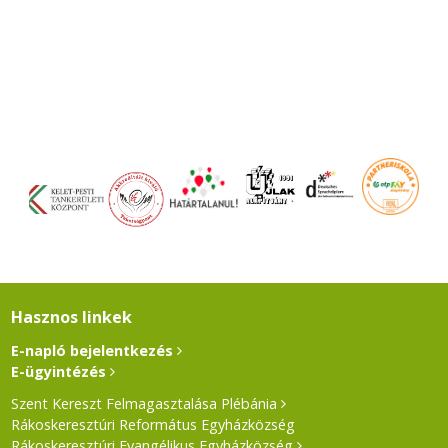
Hasznos linkek
E-napló bejelentkezés
E-ügyintézés
Szent Kereszt Felmagasztalása Plébánia
Rákoskeresztúri Református Egyházközség
Rákoskeresztúri Evangélikus Egyházközség