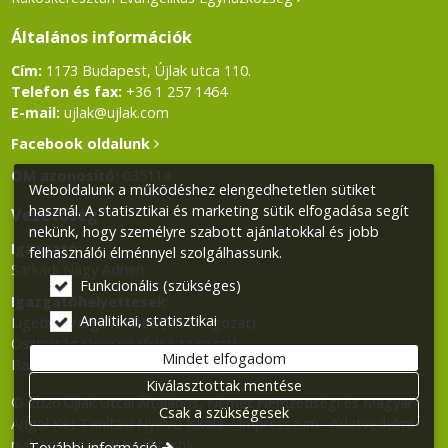
Általános információk
Cím:
1173 Budapest, Újlak utca 110.
Telefon és fax:
+36 1 257 1464
E-mail:
ujlak@ujlak.com
Facebook oldalunk
OM azonosító:
035114
Weboldalunk a működéshez elengedhetetlen sütiket
használ. A statisztikai és marketing sütik elfogadása segít
Vezetőség
nekünk, hogy személyre szabott ajánlatokkal és jobb
Igazgató:
felhasználói élménnyel szolgálhassunk.
Sarkadi Nagy Adrien
Funkcionális (szükséges)
Igazgatóhelyettesek:
Analitikai, statisztikai
Ligetiné Varga Andrea (alsó tagozat)
Osztertág Jánosné (felső tagozat)
Mindet elfogadom
Balla Klára (Német Nemzetiségi tagozat)
Kiválasztottak mentése
© 2026 Újlak Utcai Általános, Német Nemzetiségi és Magyar-
Csak a szükségesek
Angol Két Tanítási Nyelvű Iskola.
Impresszum
Adatvédelmi
nyilatkozat
Süti beállítások
További információ