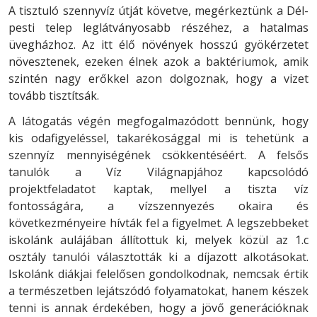
A tisztuló szennyvíz útját követve, megérkeztünk a Dél-
pesti telep leglátványosabb részéhez, a hatalmas
üvegházhoz. Az itt élő növények hosszú gyökérzetet
növesztenek, ezeken élnek azok a baktériumok, amik
szintén nagy erőkkel azon dolgoznak, hogy a vizet
tovább tisztítsák.
A látogatás végén megfogalmazódott bennünk, hogy
kis odafigyeléssel, takarékosággal mi is tehetünk a
szennyíz mennyiségének csökkentéséért. A felsős
tanulók a Víz Világnapjához kapcsolódó
projektfeladatot kaptak, mellyel a tiszta víz
fontosságára, a vízszennyezés okaira és
következményeire hívták fel a figyelmet. A legszebbeket
iskolánk aulájában állítottuk ki, melyek közül az 1.c
osztály tanulói választották ki a díjazott alkotásokat.
Iskolánk diákjai felelősen gondolkodnak, nemcsak értik
a természetben lejátszódó folyamatokat, hanem készek
tenni is annak érdekében, hogy a jövő generációknak