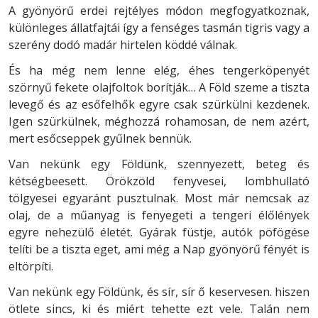
A gyönyörű erdei rejtélyes módon megfogyatkoznak,
különleges állatfajtái így a fenséges tasmán tigris vagy a
szerény dodó madár hirtelen köddé válnak.
És ha még nem lenne elég, éhes tengerköpenyét
szörnyű fekete olajfoltok borítják… A Föld szeme a tiszta
levegő és az esőfelhők egyre csak szürkülni kezdenek.
Igen szürkülnek, méghozzá rohamosan, de nem azért,
mert esőcseppek gyűlnek bennük.
Van nekünk egy Földünk, szennyezett, beteg és
kétségbeesett. Örökzöld fenyvesei, lombhullató
tölgyesei egyaránt pusztulnak. Most már nemcsak az
olaj, de a műanyag is fenyegeti a tengeri élőlények
egyre nehezülő életét. Gyárak füstje, autók pöfögése
telíti be a tiszta eget, ami még a Nap gyönyörű fényét is
eltörpíti.
Van nekünk egy Földünk, és sír, sír ő keservesen. hiszen
ötlete sincs, ki és miért tehette ezt vele. Talán nem