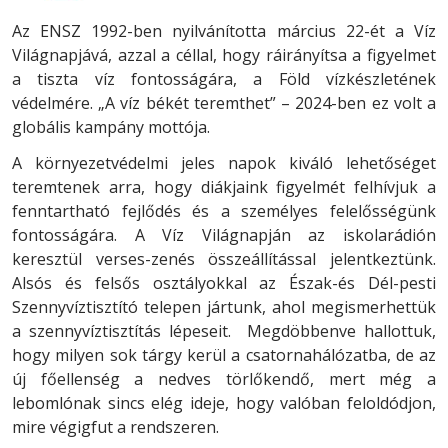
Az ENSZ 1992-ben nyilvánította március 22-ét a Víz
Világnapjává, azzal a céllal, hogy ráirányítsa a figyelmet
a tiszta víz fontosságára, a Föld vízkészletének
védelmére. „A víz békét teremthet” – 2024-ben ez volt a
globális kampány mottója.
A környezetvédelmi jeles napok kiváló lehetőséget
teremtenek arra, hogy diákjaink figyelmét felhívjuk a
fenntartható fejlődés és a személyes felelősségünk
fontosságára. A Víz Világnapján az iskolarádión
keresztül verses-zenés összeállítással jelentkeztünk.
Alsós és felsős osztályokkal az Észak-és Dél-pesti
Szennyvíztisztító telepen jártunk, ahol megismerhettük
a szennyvíztisztítás lépeseit. Megdöbbenve hallottuk,
hogy milyen sok tárgy kerül a csatornahálózatba, de az
új főellenség a nedves törlőkendő, mert még a
lebomlónak sincs elég ideje, hogy valóban feloldódjon,
mire végigfut a rendszeren.