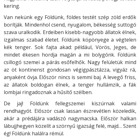
kering.
Van nekünk egy Földünk, földes testét szép zöld erdők
borítják. Mindenhol csend, nyugalom, békesség suttogó
szava uralkodik. Erdeiben kisebb-nagyobb állatok élnek,
izgalmas szabad életet. Földünk köpönyege a végtelen
kék tenger. Sok fajta akad: például, Vörös, Jeges, de
mindet ékesen hordja magán a mi bolygónk. Földünk
csillogó szemei a párás esőfelhők. Nagy felületük mind
az öt kontinenst gondosan végigpásztázza, vigyáz rá,
anyaként óvja. Először nincs is semmi baj. A levegő friss,
az állatok boldogan élnek, a tenger hullámzik, a fák
lombjai ringadoznak a hűsítő szélben.
De jaj! Földünk fellegszemei kiszúrnak valami
rendhagyót. Először csak lassan észrevétlen közeledik,
akár a prédájára vadászó nagymacska. Először halkan
lábujjhegyen közelít a szörnyű igazság felé, majd… Szent
ég! Földünk halálra rémül.