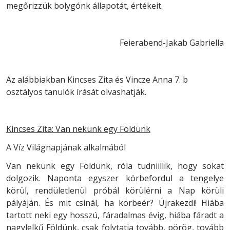
megőrizzük bolygónk állapotát, értékeit.
Feierabend-Jakab Gabriella
Az alábbiakban Kincses Zita és Vincze Anna 7. b
osztályos tanulók írását olvashatják.
Kincses Zita: Van nekünk egy Földünk
A Víz Világnapjának alkalmából
Van nekünk egy Földünk, róla tudniillik, hogy sokat
dolgozik. Naponta egyszer körbefordul a tengelye
körül, rendületlenül próbál körülérni a Nap körüli
pályáján. És mit csinál, ha körbeér? Újrakezdi! Hiába
tartott neki egy hosszú, fáradalmas évig, hiába fáradt a
nagylelkű Földünk, csak folytatja tovább, pörög, tovább