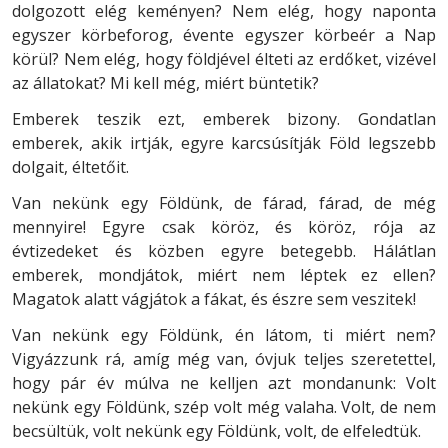
dolgozott elég keményen? Nem elég, hogy naponta
egyszer körbeforog, évente egyszer körbeér a Nap
körül? Nem elég, hogy földjével élteti az erdőket, vizével
az állatokat? Mi kell még, miért büntetik?
Emberek teszik ezt, emberek bizony. Gondatlan
emberek, akik irtják, egyre karcsúsítják Föld legszebb
dolgait, éltetőit.
Van nekünk egy Földünk, de fárad, fárad, de még
mennyire! Egyre csak köröz, és köröz, rója az
évtizedeket és közben egyre betegebb. Hálátlan
emberek, mondjátok, miért nem léptek ez ellen?
Magatok alatt vágjátok a fákat, és észre sem veszitek!
Van nekünk egy Földünk, én látom, ti miért nem?
Vigyázzunk rá, amíg még van, óvjuk teljes szeretettel,
hogy pár év múlva ne kelljen azt mondanunk: Volt
nekünk egy Földünk, szép volt még valaha. Volt, de nem
becsültük, volt nekünk egy Földünk, volt, de elfeledtük.