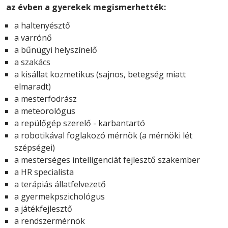
az évben a gyerekek megismerhették:
a haltenyésztő
a varrónő
a bűnügyi helyszínelő
a szakács
a kisállat kozmetikus (sajnos, betegség miatt
elmaradt)
a mesterfodrász
a meteorológus
a repülőgép szerelő - karbantartó
a robotikával foglakozó mérnök (a mérnöki lét
szépségei)
a mesterséges intelligenciát fejlesztő szakember
a HR specialista
a terápiás állatfelvezető
a gyermekpszichológus
a játékfejlesztő
a rendszermérnök