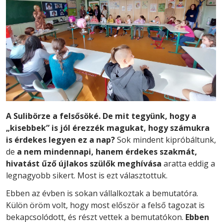
A Sulibörze a felsősöké. De mit tegyünk, hogy a
„kisebbek” is jól érezzék magukat, hogy számukra
is érdekes legyen ez a nap?
Sok mindent kipróbáltunk,
de
a nem mindennapi, hanem érdekes szakmát,
hivatást űző újlakos szülők meghívása
aratta eddig a
legnagyobb sikert. Most is ezt választottuk.
Ebben az évben is sokan vállalkoztak a bemutatóra.
Külön öröm volt, hogy most először a felső tagozat is
bekapcsolódott, és részt vettek a bemutatókon.
Ebben