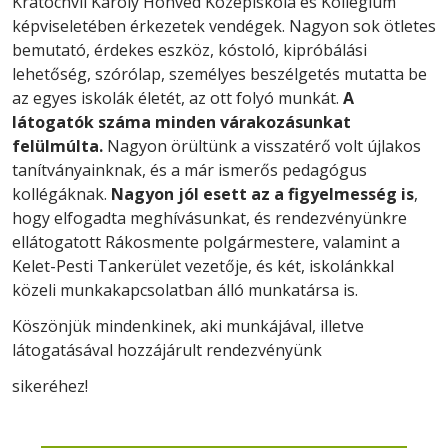
Kratochvil Károly Honvéd Középiskola és Kollégium
képviseletében érkezetek vendégek. Nagyon sok ötletes
bemutató, érdekes eszköz, kóstoló, kipróbálási
lehetőség, szórólap, személyes beszélgetés mutatta be
az egyes iskolák életét, az ott folyó munkát.
A
látogatók száma minden várakozásunkat
felülmúlta.
Nagyon örültünk a visszatérő volt újlakos
tanítványainknak, és a már ismerős pedagógus
kollégáknak.
Nagyon jól esett az a figyelmesség is
,
hogy elfogadta meghívásunkat, és rendezvényünkre
ellátogatott Rákosmente polgármestere, valamint a
Kelet-Pesti Tankerület vezetője, és két, iskolánkkal
közeli munkakapcsolatban álló munkatársa is.
Köszönjük mindenkinek, aki munkájával, illetve
látogatásával hozzájárult rendezvényünk
sikeréhez!