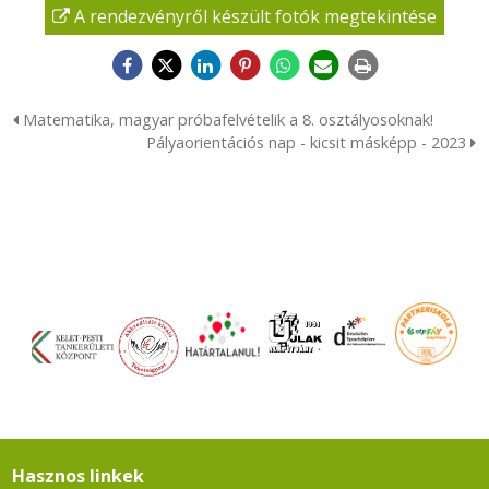
A rendezvényről készült fotók megtekintése
Matematika, magyar próbafelvételik a 8. osztályosoknak!
Pályaorientációs nap - kicsit másképp - 2023
Hasznos linkek