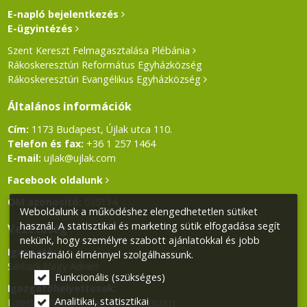
E-napló bejelentkezés
E-ügyintézés
Szent Kereszt Felmagasztalása Plébánia
Rákoskeresztúri Református Egyházközség
Rákoskeresztúri Evangélikus Egyházközség
Általános információk
Cím:
1173 Budapest, Újlak utca 110.
Telefon és fax:
+36 1 257 1464
E-mail:
ujlak@ujlak.com
Facebook oldalunk
OM azonosító:
035114
Weboldalunk a működéshez elengedhetetlen sütiket
használ. A statisztikai és marketing sütik elfogadása segít
Vezetőség
nekünk, hogy személyre szabott ajánlatokkal és jobb
Igazgató:
felhasználói élménnyel szolgálhassunk.
Sarkadi Nagy Adrien
Funkcionális (szükséges)
Igazgatóhelyettesek:
Analitikai, statisztikai
Ligetiné Varga Andrea (alsó tagozat)