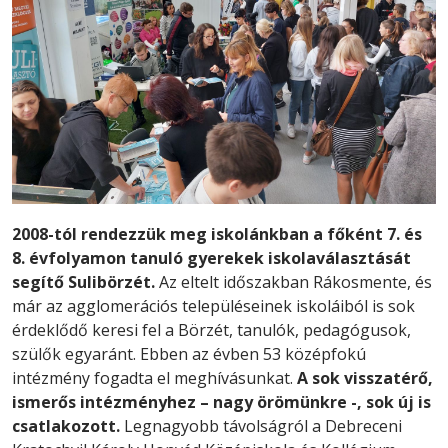
2008-tól rendezzük meg iskolánkban a főként 7. és
8. évfolyamon tanuló gyerekek iskolaválasztását
segítő Sulibörzét.
Az eltelt időszakban Rákosmente, és
már az agglomerációs településeinek iskoláiból is sok
érdeklődő keresi fel a Börzét, tanulók, pedagógusok,
szülők egyaránt. Ebben az évben 53 középfokú
intézmény fogadta el meghívásunkat.
A sok visszatérő,
ismerős intézményhez – nagy örömünkre -, sok új is
csatlakozott.
Legnagyobb távolságról a Debreceni