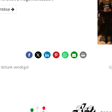
ntése
 láttunk vendégül
Ú