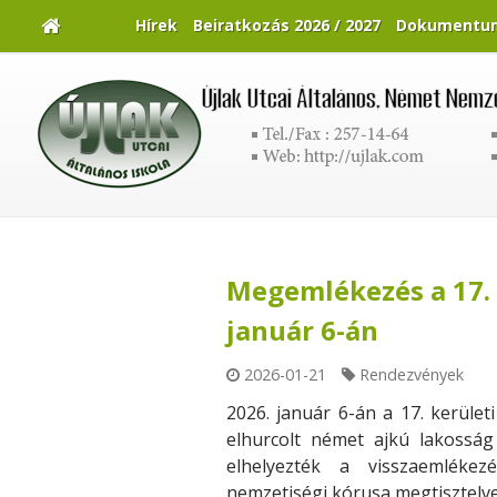
Hírek
Beiratkozás 2026 / 2027
Dokumentu
Megemlékezés a 17. 
január 6-án
2026-01-21
Rendezvények
2026. január 6-án a 17. kerüle
elhurcolt német ajkú lakossá
elhelyezték a visszaemlékez
nemzetiségi kórusa megtisztelv