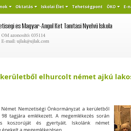
mok
Oktatás
Iskolai Élet
Tehetségpont
ÖKO
E-n
kerületből elhurcolt német ajkú lakos
ti Német Nemzetiségi Önkormányzat a kerületből
g 98 tagjára emlékezett. A megemlékezés során
és koszorúját és gyertyáit. Iskolánk német
e énekelt a megemlékezésen.