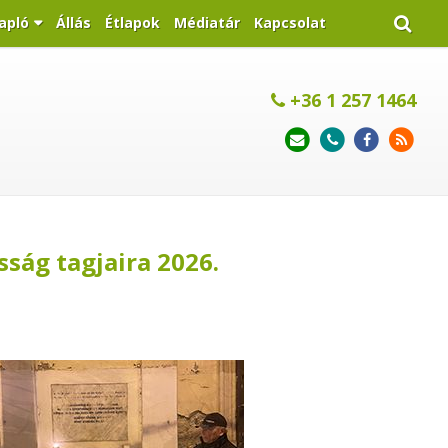
apló
Állás
Étlapok
Médiatár
Kapcsolat
+36 1 257 1464
ság tagjaira 2026.