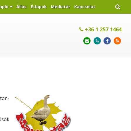
apló
Állás
Étlapok
Médiatár
Kapcsolat
+36 1 257 1464
ton-
sősök