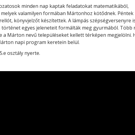
gozatosok minden nap kaptak feladatokat matematikából,
, melyek valamilyen formában Mártonhoz kötődnek. Péntek
orellót, könyvjelzőt készítettek. A lámpás szépségversenyre is
örténet egyes jeleneteit formálták meg gyurmából. Több re
tve a Márton nevű településeket kellett térképen megjelölni
 Márton napi program keretein belül.
 5.e osztály nyerte.