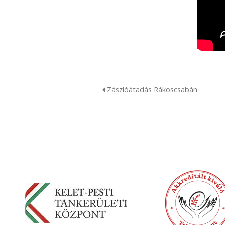
Zászlóátadás Rákoscsabán