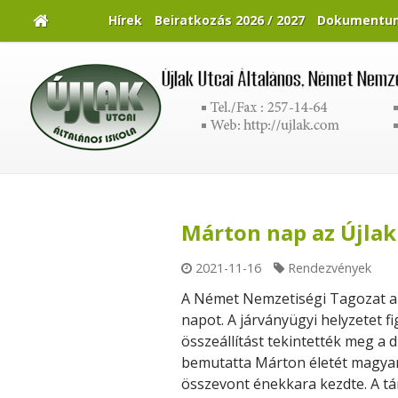
Hírek
Beiratkozás 2026 / 2027
Dokumentu
Márton nap az Újlak
2021-11-16
Rendezvények
A Német Nemzetiségi Tagozat a
napot. A járványügyi helyzetet f
összeállítást tekintették meg a 
bemutatta Márton életét magyar 
összevont énekkara kezdte. A tánc