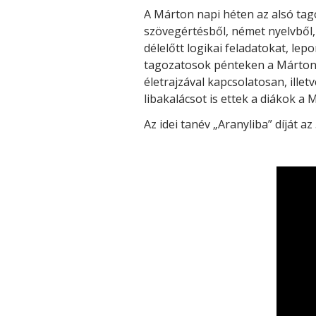
A Márton napi héten az alsó ta
szövegértésből, német nyelvből
délelőtt logikai feladatokat, lep
tagozatosok pénteken a Márton t
életrajzával kapcsolatosan, ille
libakalácsot is ettek a diákok a
Az idei tanév „Aranyliba” díját az