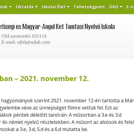
mok
Oktatás
Iskolai Élet
Tehetségpont
ÖKO
E-n
ban – 2021. november 12.
 hagyományok szerint 2021. november 12-én tartotta a Már
igyelembe véve az ünnepséget filmre vettük fel. Ezt az
diákok péntek délelőtt tanórán. A műsorban a 3.e és 3.d
és német nyelvű részletekben. A műsort az alsósok és fel
okat a 3.e, 3.d, 5.d és a 6.d mutatta be.