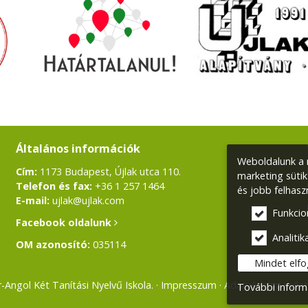
Általános információk
Weboldalunk a m
Cím:
1173 Budapest, Újlak utca 110.
marketing sütik
Telefon és fax:
+36 1 257 1464
és jobb felhasz
E-mail:
ujlak@ujlak.com
Funkcio
Facebook oldalunk
Analitika
OM azonosító:
035114
Mindet elf
Angol Két Tanítási Nyelvű Iskola.
Impresszum
Adatvédelmi nyila
További inform