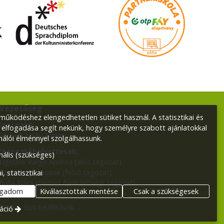
Vezetőség
űködéshez elengedhetetlen sütiket használ. A statisztikai és
Igazgató:
 elfogadása segít nekünk, hogy személyre szabott ajánlatokkal
Sarkadi Nagy Adrien
nálói élménnyel szolgálhassunk.
Igazgatóhelyettesek:
nális (szükséges)
Ligetiné Varga Andrea (alsó tagozat)
Osztertág Jánosné (felső tagozat)
i, statisztikai
Balla Klára (Német Nemzetiségi tagozat)
ogadom
Kiválasztottak mentése
Csak a szükségesek
tkozat
Süti beállítások
áció