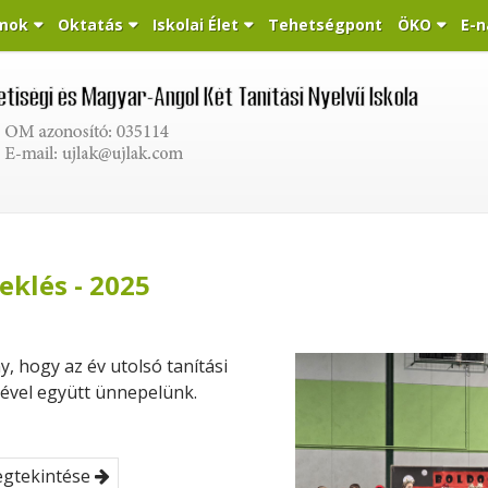
mok
Oktatás
Iskolai Élet
Tehetségpont
ÖKO
E-n
eklés - 2025
 hogy az év utolsó tanítási
ével együtt ünnepelünk.
egtekintése