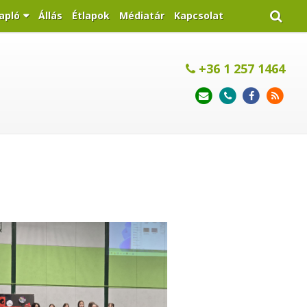
apló
Állás
Étlapok
Médiatár
Kapcsolat
+36 1 257 1464