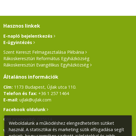
Hasznos linkek
E-napló bejelentkezés
E-ügyintézés
Szent Kereszt Felmagasztalása Plébánia
Rákoskeresztúri Református Egyházközség
Rákoskeresztúri Evangélikus Egyházközség
Általános információk
Cím:
1173 Budapest, Újlak utca 110.
Telefon és fax:
+36 1 257 1464
E-mail:
ujlak@ujlak.com
Facebook oldalunk
OM azonosító:
035114
Weboldalunk a működéshez elengedhetetlen sütiket
használ. A statisztikai és marketing sütik elfogadása segít
Vezetőség
nekünk, hogy személyre szabott ajánlatokkal és jobb