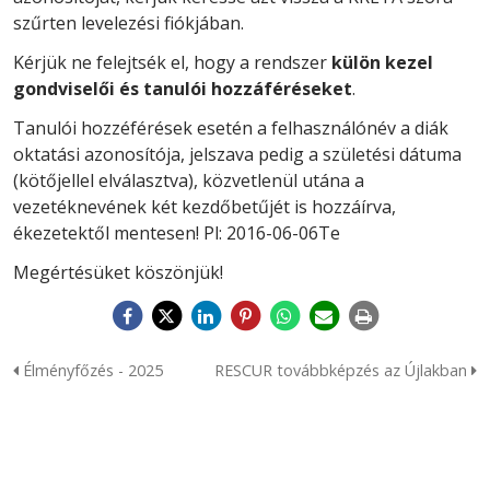
szűrten levelezési fiókjában.
Kérjük ne felejtsék el, hogy a rendszer
külön kezel
gondviselői és tanulói hozzáféréseket
.
Tanulói hozzéférések esetén a felhasználónév a diák
oktatási azonosítója, jelszava pedig a születési dátuma
(kötőjellel elválasztva), közvetlenül utána a
vezetéknevének két kezdőbetűjét is hozzáírva,
ékezetektől mentesen! Pl: 2016-06-06Te
Megértésüket köszönjük!
Élményfőzés - 2025
RESCUR továbbképzés az Újlakban