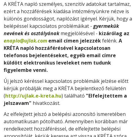
A KRÉTA napló személyes, szenzitív adatokat tartalmaz,
ezért a hozzáférések kiadása intézményünkre nézve is
különös gondosságot, naplózást igényel. Kérjük, hogy a
belépéssel kapcsolatos problémáikat -
gyermekük
nevének és osztályának
megjelölésével -
kizárólag az
enaplo@ujlak.com
email címen jelezzék
felénk.
A
KRÉTA napló hozzáférésével kapcsolatosan
telefonos bejelentéseket, egyéb email címre
küldött elektronikus leveleket nem tudunk
figyelembe venni.
Új jelszó kéréssel kapcsolatos problémáik jelzése előtt
kérjük próbálják meg a KRÉTA bejelentkező felületén
(
http://ujlak.e-kreta.hu
) található
"Elfelejtettem a
jelszavam"
hivatkozást.
Az elfelejtett jelszó a belépési azonosító ismeretében
automatikusan pótolható. Amennyiben korábban már
rendelkezett hozzáféréssel, de elfelejtette belépési
azonosítóját, kérjük keresse azt vissza a KRÉTA szóra