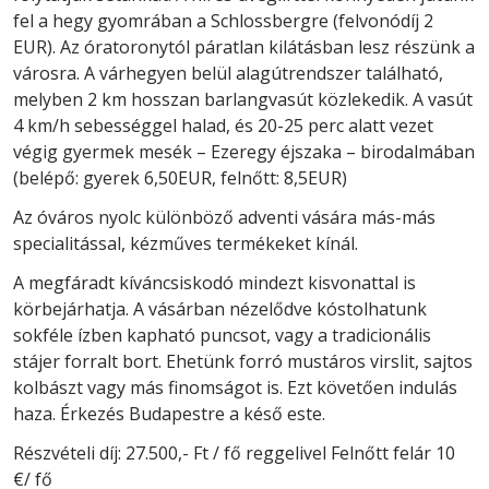
fel a hegy gyomrában a Schlossbergre (felvonódíj 2
EUR). Az óratoronytól páratlan kilátásban lesz részünk a
városra. A várhegyen belül alagútrendszer található,
melyben 2 km hosszan barlangvasút közlekedik. A vasút
4 km/h sebességgel halad, és 20-25 perc alatt vezet
végig gyermek mesék – Ezeregy éjszaka – birodalmában
(belépő: gyerek 6,50EUR, felnőtt: 8,5EUR)
Az óváros nyolc különböző adventi vására más-más
specialitással, kézműves termékeket kínál.
A megfáradt kíváncsiskodó mindezt kisvonattal is
körbejárhatja. A vásárban nézelődve kóstolhatunk
sokféle ízben kapható puncsot, vagy a tradicionális
stájer forralt bort. Ehetünk forró mustáros virslit, sajtos
kolbászt vagy más finomságot is. Ezt követően indulás
haza. Érkezés Budapestre a késő este.
Részvételi díj: 27.500,- Ft / fő reggelivel Felnőtt felár 10
€/ fő