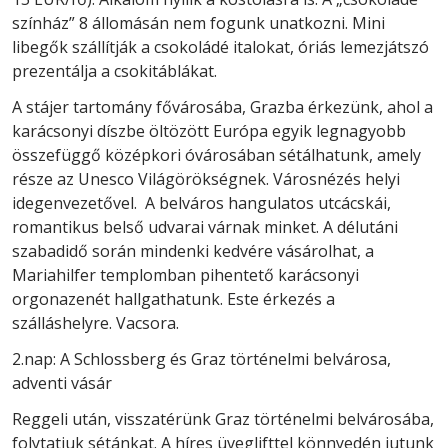
színház” 8 állomásán nem fogunk unatkozni. Mini
libegők szállítják a csokoládé italokat, óriás lemezjátszó
prezentálja a csokitáblákat.
A stájer tartomány fővárosába, Grazba érkezünk, ahol a
karácsonyi díszbe öltözött Európa egyik legnagyobb
összefüggő középkori óvárosában sétálhatunk, amely
része az Unesco Világörökségnek. Városnézés helyi
idegenvezetővel. A belváros hangulatos utcácskái,
romantikus belső udvarai várnak minket. A délutáni
szabadidő során mindenki kedvére vásárolhat, a
Mariahilfer templomban pihentető karácsonyi
orgonazenét hallgathatunk. Este érkezés a
szálláshelyre. Vacsora.
2.nap: A Schlossberg és Graz történelmi belvárosa,
adventi vásár
Reggeli után, visszatérünk Graz történelmi belvárosába,
folytatjuk sétánkat. A híres üveglifttel könnyedén jutunk