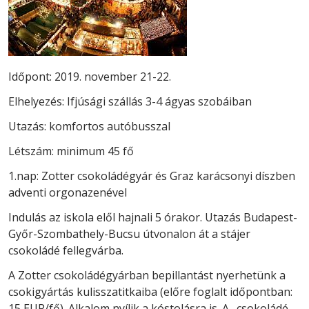
Időpont: 2019. november 21-22.
Elhelyezés: Ifjúsági szállás 3-4 ágyas szobáiban
Utazás: komfortos autóbusszal
Létszám: minimum 45 fő
1.nap: Zotter csokoládégyár és Graz karácsonyi díszben
adventi orgonazenével
Indulás az iskola elől hajnali 5 órakor. Utazás Budapest-
Győr-Szombathely-Bucsu útvonalon át a stájer
csokoládé fellegvárba.
A Zotter csokoládégyárban bepillantást nyerhetünk a
csokigyártás kulisszatitkaiba (előre foglalt időpontban:
15 EUR/fő). Alkalom nyílik a kóstolásra is. A „csokoládé