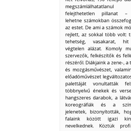
megszámlálhatatlanul
felejthetetlen pillanat –
lehetne számokban összefogl
az estet. De ami a számok m
rejlett, az sokkal több volt: t
tehetség, vasakarat, hi
végtelen alázat. Komoly m
szervezők, felkészítők és fel
részéről. Diákjaink a zene-, a 
és mozgásművészet, valamin
előadóművészet legváltozato
palettáját vonultatták fe
többnyelvű énekek és verse
hangszeres darabok, a látvá
koreográfiák és a szín
jelenetek, bizonyították, h
falaink között igazi kin
nevelkednek. Köztük prof