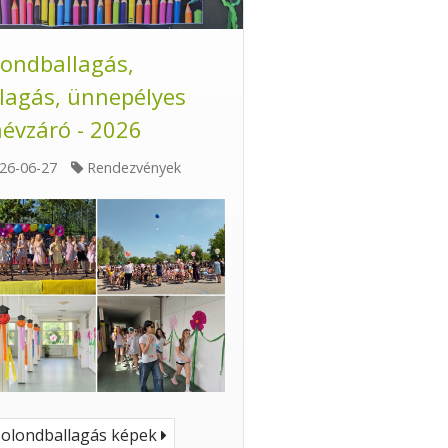
londballagás,
lagás, ünnepélyes
évzáró - 2026
26-06-27
Rendezvények
olondballagás képek