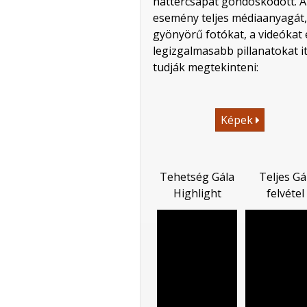
háttércsapat gondoskodott. A
esemény teljes médiaanyagát,
gyönyörű fotókat, a videókat 
legizgalmasabb pillanatokat it
tudják megtekinteni:
Képek
Tehetség Gála
Teljes Gá
Highlight
felvétel