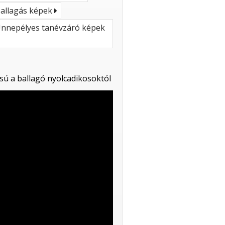
allagás képek
nnepélyes tanévzáró képek
sú a ballagó nyolcadikosoktól