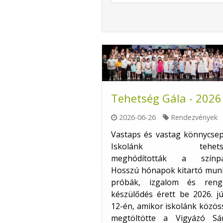
Tehetség Gála - 2026
2026-06-26
Rendezvények
Vastaps és vastag könnycsep
Iskolánk tehetsé
meghódították a színpa
Hosszú hónapok kitartó munk
próbák, izgalom és reng
készülődés érett be 2026. j
12-én, amikor iskolánk közö
megtöltötte a Vigyázó Sá