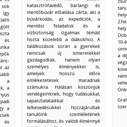
zsű
katasztrófavédő, barlangi és
 sok
tan
mentőbúvár előadása zárta, aki a
 így
hely
búvárkodás, az expedíciók, a
alni
2.he
mentési feladatok és a
ögött
hely
vízbiztonság izgalmas témáit
iszta
Dobr
hozta közelebb a diákokhoz. A
t és
10-
találkozások során a gyerekek
unka
ünne
nemcsak új ismeretekkel
lépők
a d
gazdagodtak, hanem olyan
tánc-
vég
személyes élményekkel is,
t az
köv
amelyek hosszú időre
sabb
ném
emlékezetesek maradnak
l: a
veh
számukra. Hálásan köszönjük
k, a
Önko
vendégeinknek, hogy tudásukkal,
nyos
Gra
tapasztalataikkal és
padi
szer
lelkesedésükkel hozzájárultak
ogy a
tanulóink szemléletének
csek
formálásához, és valódi élménnyé
i és