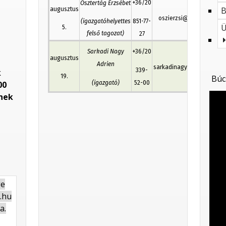
+36/20
Osztertág Erzsébet
B
augusztus
oszierzsi@ujlak.com
(igazgatóhelyettes
851-77-
Ü
5.
felső tagozat)
27
Sarkadi Nagy
+36/20
augusztus
Adrien
sarkadinagy@ujlak.com
339-
k
19.
Búc
00
(igazgató)
52-00
ének
ge
s.hu
a.