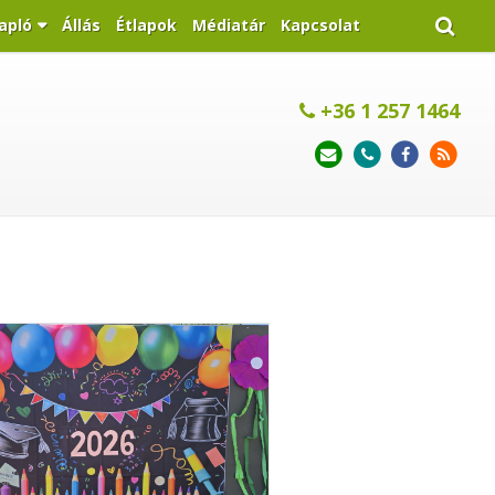
apló
Állás
Étlapok
Médiatár
Kapcsolat
+36 1 257 1464