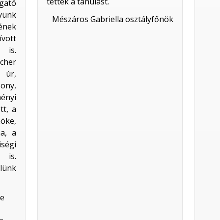
tették a tanulást.
lgató
yünk
Mészáros Gabriella osztályfőnök
gének
vott
 is.
cher
 úr,
zony,
ényi
tt, a
öke,
a, a
égi
is.
ünk
ne