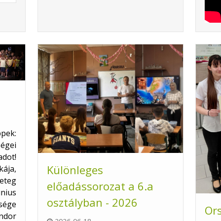
pek:
gei
dot!
Különleges
ája,
eteg
előadássorozat a 6.a
únius
osztályban - 2026
ssége
Or
ndor