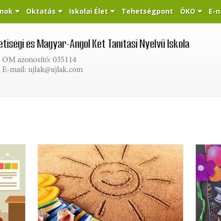
mok
Oktatás
Iskolai Élet
Tehetségpont
ÖKO
E-n