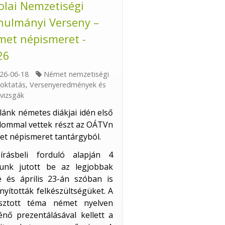
olai Nemzetiségi
nulmányi Verseny –
met népismeret -
26
26-06-18
Német nemzetiségi
voktatás
,
Versenyeredmények és
vvizsgák
lánk németes diákjai idén első
lommal vettek részt az OÁTVn
t népismeret tantárgyból.
írásbeli forduló alapján 4
kunk jutott be az legjobbak
é és április 23-án szóban is
nyították felkészültségüket. A
asztott téma német nyelven
énő prezentálásával kellett a