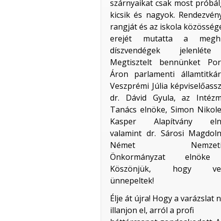
szárnyaikat csak most próbá
kicsik és nagyok. Rendezvén
rangját és az iskola közössé
erejét mutatta a meghí
díszvendégek jelenléte
Megtisztelt bennünket Por
Áron parlamenti államtitkár
Veszprémi Júlia képviselőass
dr. Dávid Gyula, az Intézm
Tanács elnöke, Simon Nikole
Kasper Alapítvány eln
valamint dr. Sárosi Magdoln
Német Nemzetis
Önkormányzat elnöke 
Köszönjük, hogy vel
ünnepeltek!
Élje át újra! Hogy a varázslat 
illanjon el, arról a profi