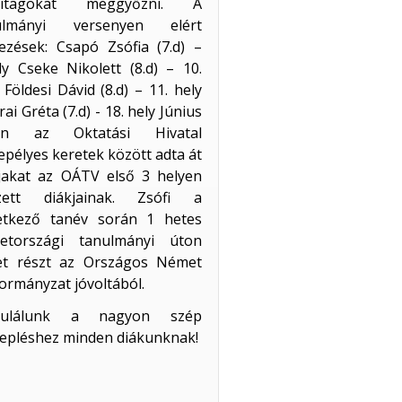
ritagokat meggyőzni. A
ulmányi versenyen elért
ezések: Csapó Zsófia (7.d) –
ly Cseke Nikolett (8.d) – 10.
 Földesi Dávid (8.d) – 11. hely
ai Gréta (7.d) - 18. hely Június
én az Oktatási Hivatal
pélyes keretek között adta át
íjakat az OÁTV első 3 helyen
zett diákjainak. Zsófi a
etkező tanév során 1 hetes
etországi tanulmányi úton
et részt az Országos Német
rmányzat jóvoltából.
tulálunk a nagyon szép
epléshez minden diákunknak!