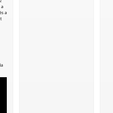
z
 a
és a
t
la