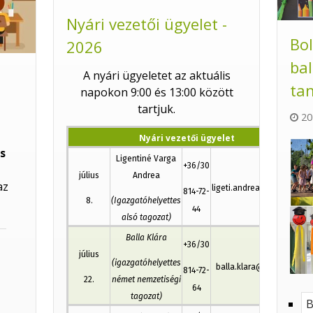
Nyári vezetői ügyelet -
Bo
2026
bal
A nyári ügyeletet az aktuális
tan
napokon 9:00 és 13:00 között
tartjuk.
20
Nyári vezetői ügyelet
os
Ligentiné Varga
+36/30
július
Andrea
az
ligeti.andrea@ujlak.com
814-72-
8.
(Igazgatóhelyettes
44
alsó tagozat)
Balla Klára
+36/30
július
(igazgatóhelyettes
balla.klara@ujlak.com
814-72-
22.
német nemzetiségi
64
tagozat)
B