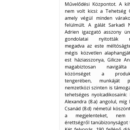
Művelődési Központot. A kih
nem volt kicsi: a Tehetség 
amely végül minden várako
felülmúlt. A gálát Sarkadi 
Adrien igazgató asszony ün
gondolatai nyitották 
megadva az este méltóságtel
mégis közvetlen alaphangját
est háziasszonya, Gilicze A
magabiztosan navigál
közönséget a produkc
tengerében, munkáját p
nemzetközi szinten is támog
tehetséges nyolcadikosaink:
Alexandra (8.a) angolul, míg 
Csanád (8.d) németül köszön
a megjelenteket, nem
érettségről tanúbizonyságot 
Két felvonás, 190 fellépő di