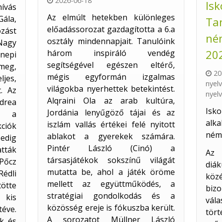
2026-06-18
Isk
ívás
Az elmúlt hetekben különleges
Gála,
Ta
előadássorozat gazdagította a 6.a
zást
né
osztály mindennapjait. Tanulóink
Nagy
20
három inspiráló vendég
nepi
segítségével egészen eltérő,
meg,
20
mégis egyformán izgalmas
jes,
nyel
világokba nyerhettek betekintést.
. Az
nyel
Alqraini Ola az arab kultúra,
ndrea
Isko
Jordánia lenyűgöző tájai és az
ta a
alka
iszlám vallás értékei felé nyitott
iók
néme
ablakot a gyerekek számára.
edig
Pintér László (Cinó) a
atták
Az 
társasjátékok sokszínű világát
 Pőcz
diá
mutatta be, ahol a játék öröme
Rédli
köz
mellett az együttműködés, a
tötte
bizo
stratégiai gondolkodás és a
 kis
vál
közösség ereje is fókuszba került.
téve.
tört
A sorozatot Müllner László
ák és