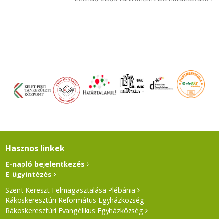
Hasznos linkek
E-napló bejelentkezés
E-ügyintézés
Szent Kereszt Felmagasztalása Plébánia
Rákoskeresztúri Református Egyházközség
Rákoskeresztúri Evangélikus Egyházközség