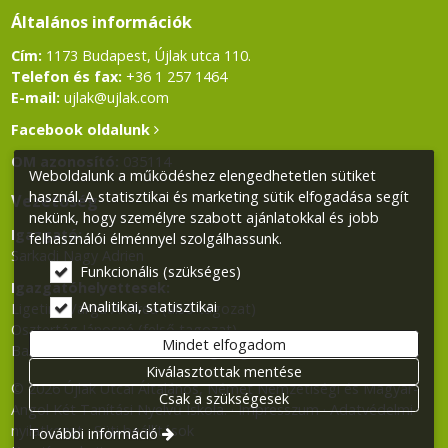
Általános információk
Cím:
1173 Budapest, Újlak utca 110.
Telefon és fax:
+36 1 257 1464
E-mail:
ujlak@ujlak.com
Facebook oldalunk
OM azonosító:
035114
Weboldalunk a működéshez elengedhetetlen sütiket
használ. A statisztikai és marketing sütik elfogadása segít
Vezetőség
nekünk, hogy személyre szabott ajánlatokkal és jobb
Igazgató:
felhasználói élménnyel szolgálhassunk.
Sarkadi Nagy Adrien
Funkcionális (szükséges)
Igazgatóhelyettesek:
Analitikai, statisztikai
Ligetiné Varga Andrea (alsó tagozat)
Osztertág Jánosné (felső tagozat)
Mindet elfogadom
Balla Klára (Német Nemzetiségi tagozat)
Kiválasztottak mentése
© 2026 Újlak Utcai Általános, Német Nemzetiségi és Magyar-
Csak a szükségesek
Angol Két Tanítási Nyelvű Iskola.
Impresszum
Adatvédelmi
nyilatkozat
Süti beállítások
További információ