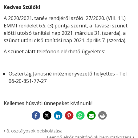
Kedves Szülők!
A 2020/2021. tanév rendjéről szóló 27/2020. (VIII. 11.)
EMMI rendelet 6.§. (3) pontja szerint, a tavaszi szünet
előtti utolsó tanítási nap 2021. március 31. (szerda), a
szünet utáni első tanítási nap 2021. április 7. (szerda).
A szünet alatt telefonon elérhető ügyeletes:
Osztertág Jánosné intézményvezető helyettes - Tel:
06-20-851-77-27
Kellemes húsvéti ünnepeket kívánunk!
8. osztályosok beiskolázása
Leendő elsős tanítónőink bemutatkozása