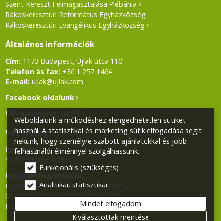
Szent Kereszt Felmagasztalása Plébánia
Rákoskeresztúri Református Egyházközség
Rákoskeresztúri Evangélikus Egyházközség
Általános információk
Cím:
1173 Budapest, Újlak utca 110.
Telefon és fax:
+36 1 257 1464
E-mail:
ujlak@ujlak.com
Facebook oldalunk
OM azonosító:
035114
Weboldalunk a működéshez elengedhetetlen sütiket
használ. A statisztikai és marketing sütik elfogadása segít
Vezetőség
nekünk, hogy személyre szabott ajánlatokkal és jobb
Igazgató:
felhasználói élménnyel szolgálhassunk.
Sarkadi Nagy Adrien
Funkcionális (szükséges)
Igazgatóhelyettesek:
Analitikai, statisztikai
Ligetiné Varga Andrea (alsó tagozat)
Osztertág Jánosné (felső tagozat)
Mindet elfogadom
Balla Klára (Német Nemzetiségi tagozat)
Kiválasztottak mentése