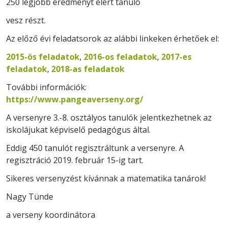
250 legjobb eredményt elért tanuló
vesz részt.
Az előző évi feladatsorok az alábbi linkeken érhetőek el:
2015-ös feladatok
,
2016-os feladatok
,
2017-es
feladatok
,
2018-as feladatok
További információk:
https://www.pangeaverseny.org/
A versenyre 3.-8. osztályos tanulók jelentkezhetnek az
iskolájukat képviselő pedagógus által.
Eddig 450 tanulót regisztráltunk a versenyre. A
regisztráció 2019. február 15-ig tart.
Sikeres versenyzést kívánnak a matematika tanárok!
Nagy Tünde
a verseny koordinátora