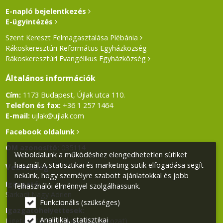
E-napló bejelentkezés
E-ügyintézés
Szent Kereszt Felmagasztalása Plébánia
Rákoskeresztúri Református Egyházközség
Rákoskeresztúri Evangélikus Egyházközség
Általános információk
Cím:
1173 Budapest, Újlak utca 110.
Telefon és fax:
+36 1 257 1464
E-mail:
ujlak@ujlak.com
Facebook oldalunk
OM azonosító:
035114
Weboldalunk a működéshez elengedhetetlen sütiket
használ. A statisztikai és marketing sütik elfogadása segít
Vezetőség
nekünk, hogy személyre szabott ajánlatokkal és jobb
Igazgató:
felhasználói élménnyel szolgálhassunk.
Sarkadi Nagy Adrien
Funkcionális (szükséges)
Igazgatóhelyettesek:
Analitikai, statisztikai
Ligetiné Varga Andrea (alsó tagozat)