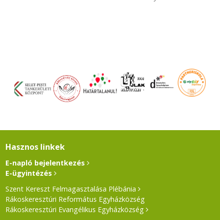
Hasznos linkek
E-napló bejelentkezés
E-ügyintézés
Szent Kereszt Felmagasztalása Plébánia
Rákoskeresztúri Református Egyházközség
Rákoskeresztúri Evangélikus Egyházközség