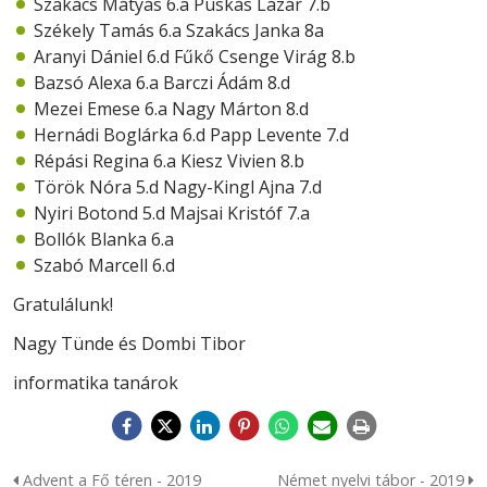
Szakács Mátyás 6.a Puskás Lázár 7.b
Székely Tamás 6.a Szakács Janka 8a
Aranyi Dániel 6.d Fűkő Csenge Virág 8.b
Bazsó Alexa 6.a Barczi Ádám 8.d
Mezei Emese 6.a Nagy Márton 8.d
Hernádi Boglárka 6.d Papp Levente 7.d
Répási Regina 6.a Kiesz Vivien 8.b
Török Nóra 5.d Nagy-Kingl Ajna 7.d
Nyiri Botond 5.d Majsai Kristóf 7.a
Bollók Blanka 6.a
Szabó Marcell 6.d
Gratulálunk!
Nagy Tünde és Dombi Tibor
informatika tanárok
Advent a Fő téren - 2019
Német nyelvi tábor - 2019