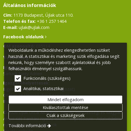
Általános információk
Cím:
1173 Budapest, Újlak utca 110.
Telefon és fax:
+36 1 257 1464
E-mail:
ujlak@ujlak.com
Facebook oldalunk
OM azonosító:
035114
Weboldalunk a működéshez elengedhetetlen sütiket
használ. A statisztikai és marketing sütik elfogadása segít
Vezetőség
nekünk, hogy személyre szabott ajánlatokkal és jobb
Igazgató:
felhasználói élménnyel szolgálhassunk.
Sarkadi Nagy Adrien
Funkcionális (szükséges)
Igazgatóhelyettesek:
Analitikai, statisztikai
Ligetiné Varga Andrea (alsó tagozat)
Osztertág Jánosné (felső tagozat)
Mindet elfogadom
Balla Klára (Német Nemzetiségi tagozat)
Kiválasztottak mentése
© 2026 Újlak Utcai Általános, Német Nemzetiségi és Magyar-
Csak a szükségesek
Angol Két Tanítási Nyelvű Iskola.
Impresszum
Adatvédelmi
nyilatkozat
Süti beállítások
További információ
Kreatív website