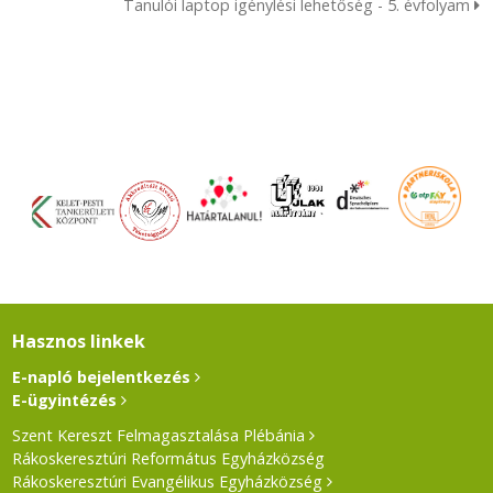
Tanulói laptop igénylési lehetőség - 5. évfolyam
Hasznos linkek
E-napló bejelentkezés
E-ügyintézés
Szent Kereszt Felmagasztalása Plébánia
Rákoskeresztúri Református Egyházközség
Rákoskeresztúri Evangélikus Egyházközség