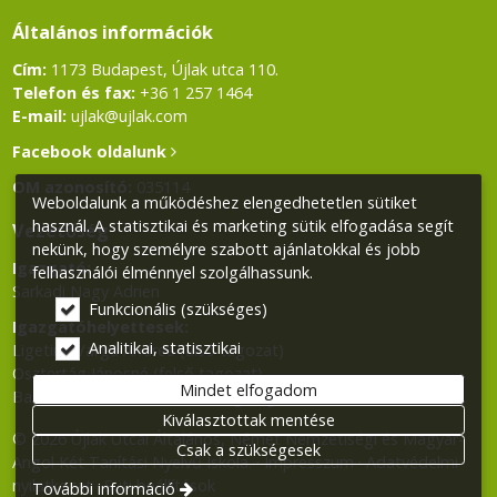
Általános információk
Cím:
1173 Budapest, Újlak utca 110.
Telefon és fax:
+36 1 257 1464
E-mail:
ujlak@ujlak.com
Facebook oldalunk
OM azonosító:
035114
Weboldalunk a működéshez elengedhetetlen sütiket
használ. A statisztikai és marketing sütik elfogadása segít
Vezetőség
nekünk, hogy személyre szabott ajánlatokkal és jobb
Igazgató:
felhasználói élménnyel szolgálhassunk.
Sarkadi Nagy Adrien
Funkcionális (szükséges)
Igazgatóhelyettesek:
Analitikai, statisztikai
Ligetiné Varga Andrea (alsó tagozat)
Osztertág Jánosné (felső tagozat)
Mindet elfogadom
Balla Klára (Német Nemzetiségi tagozat)
Kiválasztottak mentése
© 2026 Újlak Utcai Általános, Német Nemzetiségi és Magyar-
Csak a szükségesek
Angol Két Tanítási Nyelvű Iskola.
Impresszum
Adatvédelmi
nyilatkozat
Süti beállítások
További információ