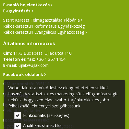
E-napló bejelentkezés
E-ügyintézés
Szent Kereszt Felmagasztalása Plébánia
Rákoskeresztúri Református Egyházközség
Rákoskeresztúri Evangélikus Egyházközség
Általános információk
Cím:
1173 Budapest, Újlak utca 110.
Telefon és fax:
+36 1 257 1464
E-mail:
ujlak@ujlak.com
Facebook oldalunk
OM azonosító:
035114
Weboldalunk a működéshez elengedhetetlen sütiket
használ. A statisztikai és marketing sütik elfogadása segít
Vezetőség
nekünk, hogy személyre szabott ajánlatokkal és jobb
Igazgató:
felhasználói élménnyel szolgálhassunk.
Sarkadi Nagy Adrien
Funkcionális (szükséges)
Igazgatóhelyettesek:
Analitikai, statisztikai
Ligetiné Varga Andrea (alsó tagozat)