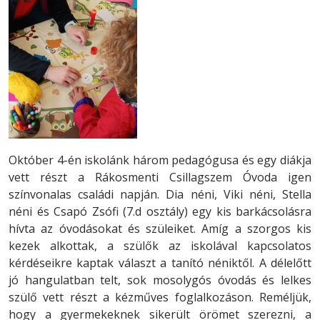
Október 4-én iskolánk három pedagógusa és egy diákja
vett részt a Rákosmenti Csillagszem Óvoda igen
színvonalas családi napján. Dia néni, Viki néni, Stella
néni és Csapó Zsófi (7.d osztály) egy kis barkácsolásra
hívta az óvodásokat és szüleiket. Amíg a szorgos kis
kezek alkottak, a szülők az iskolával kapcsolatos
kérdéseikre kaptak választ a tanító néniktől. A délelőtt
jó hangulatban telt, sok mosolygós óvodás és lelkes
szülő vett részt a kézműves foglalkozáson. Reméljük,
hogy a gyermekeknek sikerült örömet szerezni, a