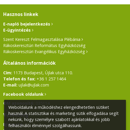
Hasznos linkek
E-napló bejelentkezés
E-ügyintézés
Szent Kereszt Felmagasztalása Plébánia
Rákoskeresztúri Református Egyházközség
Rákoskeresztúri Evangélikus Egyházközség
Általános információk
Cím:
1173 Budapest, Újlak utca 110.
Telefon és fax:
+36 1 257 1464
E-mail:
ujlak@ujlak.com
Facebook oldalunk
OM azonosító:
035114
Weboldalunk a működéshez elengedhetetlen sütiket
használ. A statisztikai és marketing sütik elfogadása segít
Vezetőség
nekünk, hogy személyre szabott ajánlatokkal és jobb
Igazgató:
felhasználói élménnyel szolgálhassunk.