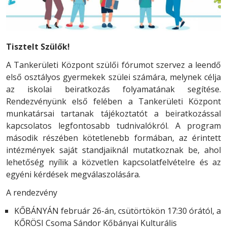
Tisztelt Szülők!
A Tankerületi Központ szülői fórumot szervez a leendő
első osztályos gyermekek szülei számára, melynek célja
az iskolai beiratkozás folyamatának segítése.
Rendezvényünk első felében a Tankerületi Központ
munkatársai tartanak tájékoztatót a beiratkozással
kapcsolatos legfontosabb tudnivalókról. A program
második részében kötetlenebb formában, az érintett
intézmények saját standjaiknál mutatkoznak be, ahol
lehetőség nyílik a közvetlen kapcsolatfelvételre és az
egyéni kérdések megválaszolására.
A rendezvény
KŐBÁNYÁN február 26-án, csütörtökön 17:30 órától, a
KŐRÖSI Csoma Sándor Kőbányai Kulturális